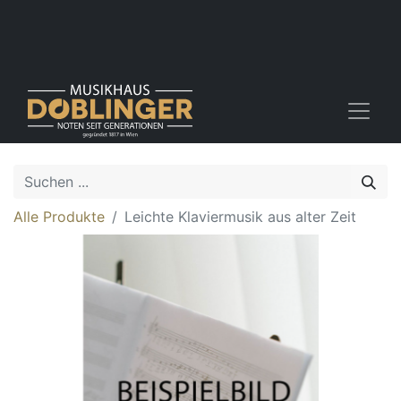
Alle Produkte
Leichte Klaviermusik aus alter Zeit