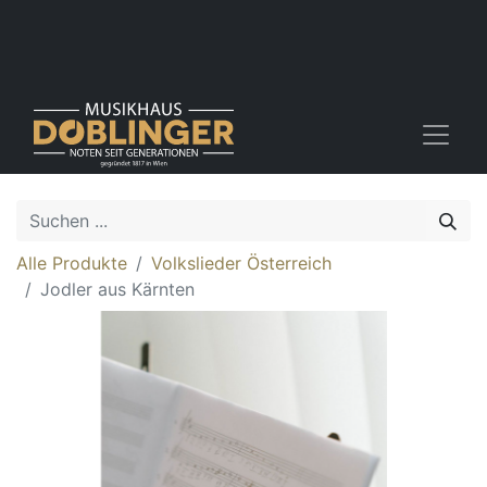
Alle Produkte
Volkslieder Österreich
Jodler aus Kärnten