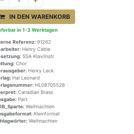
IN DEN WARENKORB
eferbar in 1-3 Werktagen
terne Referenz:
91262
arbeiter:
Henry Cable
setzung:
SSA Klav/Instr
ttung:
Chor
rausgeber:
Henry Leck
rlag:
Hal Leonard
erlagsnummer:
HL08705528
terpret:
Canadian Brass
usgabe:
Part
OB_Sparte:
Weihnachten
sgabeformat:
Kleinformat
hlagwörter:
Weihnachten