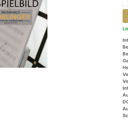
Li
In
Be
Be
Ga
He
Ve
V
In
A
D
Au
Sc