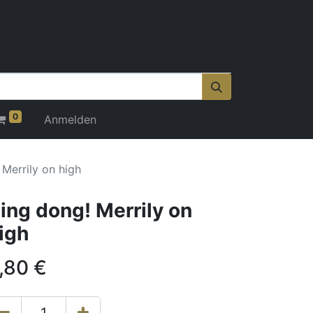
0
Anmelden
 Merrily on high
ing dong! Merrily on
igh
,80
€