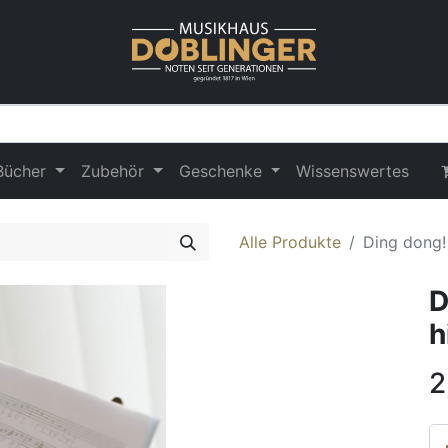
Bücher
Zubehör
Geschenke
Wissenswertes
Alle Produkte
Ding dong!
D
h
2