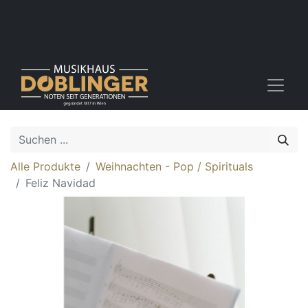
Alle Produkte
Weihnachten - Pop / Spirituals
Feliz Navidad