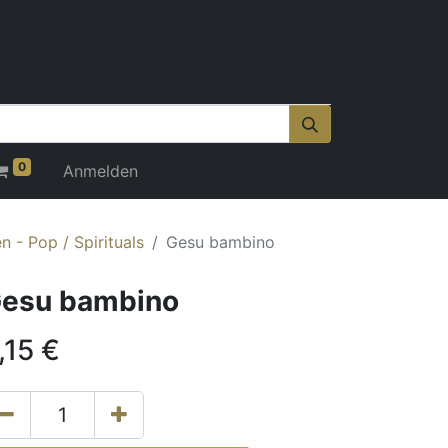
0
Anmelden
 - Pop / Spirituals
Gesu bambino
esu bambino
,15
€