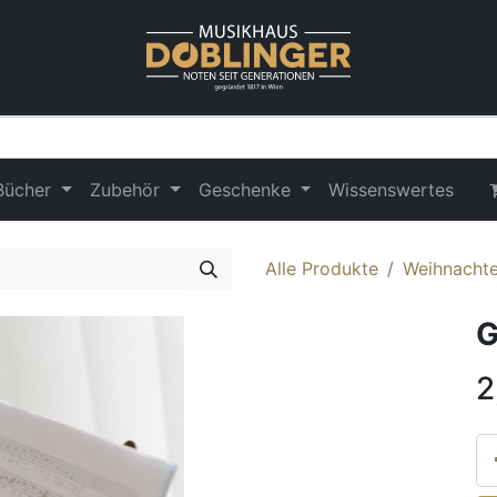
Bücher
Zubehör
Geschenke
Wissenswertes
Alle Produkte
Weihnachten
G
2