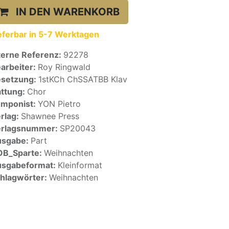
IN DEN WARENKORB
eferbar in 5-7 Werktagen
terne Referenz:
92278
arbeiter:
Roy Ringwald
setzung:
1stKCh ChSSATBB Klav
ttung:
Chor
mponist:
YON Pietro
rlag:
Shawnee Press
erlagsnummer:
SP20043
usgabe:
Part
OB_Sparte:
Weihnachten
sgabeformat:
Kleinformat
hlagwörter:
Weihnachten