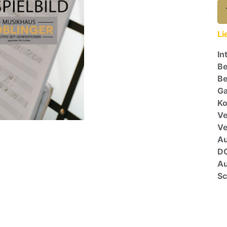
Li
In
Be
Be
Ga
Ko
Ve
V
A
D
Au
Sc