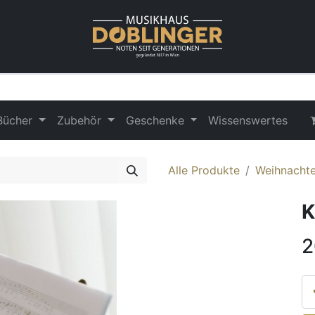
Bücher
Zubehör
Geschenke
Wissenswertes
Alle Produkte
Weihnachte
K
2