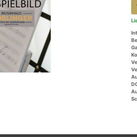
Li
In
Be
Ga
Ko
Ve
V
A
D
Au
Sc