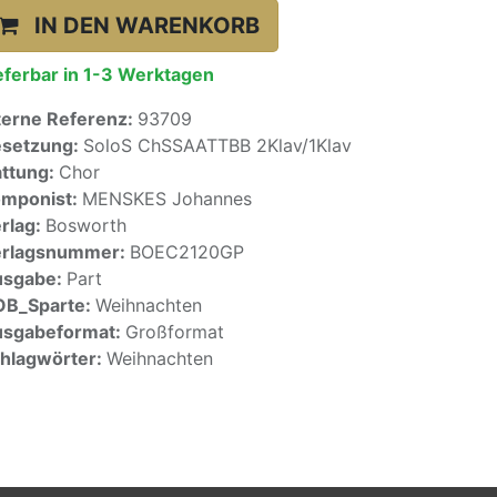
IN DEN WARENKORB
eferbar in 1-3 Werktagen
terne Referenz:
93709
setzung:
SoloS ChSSAATTBB 2Klav/1Klav
ttung:
Chor
mponist:
MENSKES Johannes
rlag:
Bosworth
erlagsnummer:
BOEC2120GP
usgabe:
Part
OB_Sparte:
Weihnachten
sgabeformat:
Großformat
hlagwörter:
Weihnachten