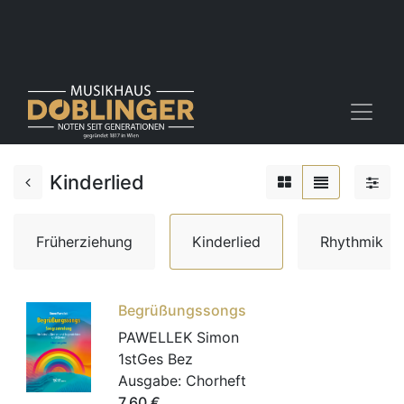
Kinderlied
Früherziehung
Kinderlied
Rhythmik
Begrüßungssongs
PAWELLEK Simon
1stGes Bez
Ausgabe:
Chorheft
7,60
€