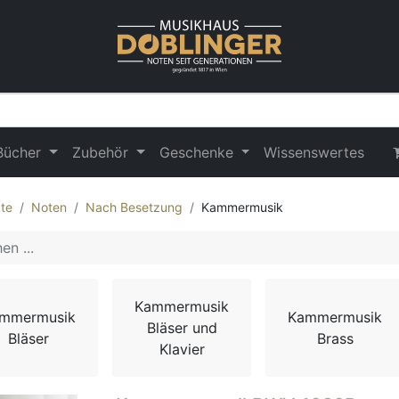
Bücher
Zubehör
Geschenke
Wissenswertes
te
Noten
Nach Besetzung
Kammermusik
Kammermusik
mmermusik
Kammermusik
Bläser und
Bläser
Brass
Klavier