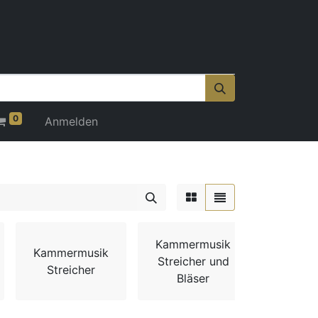
0
Anmelden
Kamme
Kammermusik
Kammermusik
Streich
Streicher und
Streicher
Bläse
Bläser
Klav