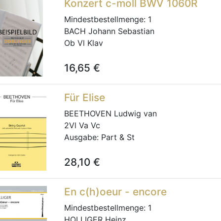
Konzert c-moll BWV 1060R
Mindestbestellmenge:
1
BACH Johann Sebastian
Ob Vl Klav
16,65
€
Für Elise
BEETHOVEN Ludwig van
2Vl Va Vc
Ausgabe:
Part & St
28,10
€
En c(h)oeur - encore
Mindestbestellmenge:
1
HOLLIGER Heinz