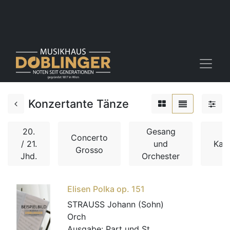
Konzertante Tänze
20.
Gesang
Concerto
/ 21.
und
Kam
Grosso
Jhd.
Orchester
Elisen Polka op. 151
STRAUSS Johann (Sohn)
Orch
Ausgabe:
Part und St