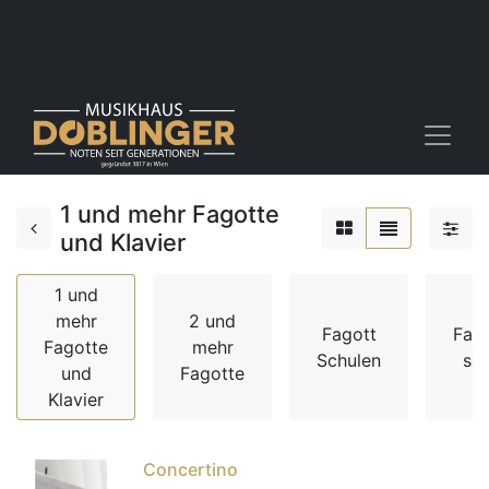
1 und mehr Fagotte
und Klavier
1 und
mehr
2 und
Fagott
Fag
Fagotte
mehr
Schulen
sol
und
Fagotte
Klavier
Concertino