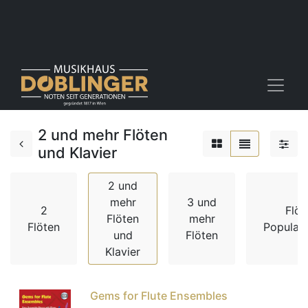
2 und mehr Flöten
und Klavier
2 und
mehr
3 und
2
Flöt
Flöten
mehr
Flöten
Popular
und
Flöten
Klavier
Gems for Flute Ensembles