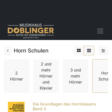
Horn Schulen
2 und
mehr
3 und
2
Horn
Hörner
mehr
Hörner
Schule
und
Hörner
Klavier
Die Grundlagen des Hornblasens
Band 3