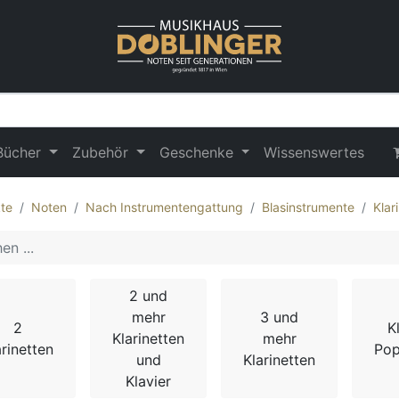
Bücher
Zubehör
Geschenke
Wissenswertes
te
Noten
Nach Instrumentengattung
Blasinstrumente
Klar
2 und
mehr
3 und
2
K
Klarinetten
mehr
arinetten
Pop
und
Klarinetten
Klavier