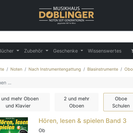
Bücher
Zubehör
Geschenke
Wissenswertes
te
Noten
Nach Instrumentengattung
Blasinstrumente
Obo
1 und mehr Oboen
2 und mehr
Oboe
und Klavier
Oboen
Schulen
Hören, lesen & spielen Band 3
Ob