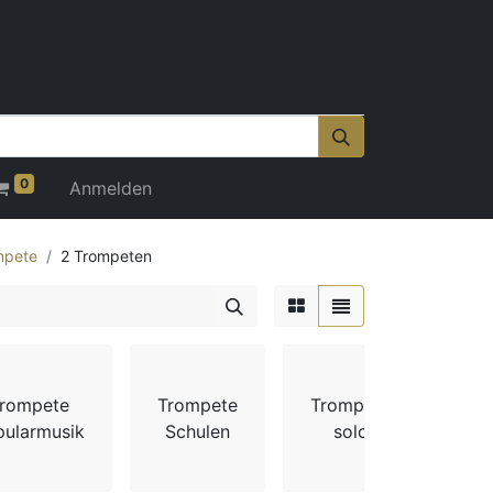
0
Anmelden
mpete
2 Trompeten
Tr
rompete
Trompete
Trompete
pularmusik
Schulen
solo
Kl