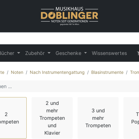
Bücher
Zubehör
Geschenke
Wissenswertes
te
Noten
Nach Instrumentengattung
Blasinstrumente
Tro
2 und
mehr
3 und
2
T
Trompeten
mehr
ompeten
Po
und
Trompeten
Klavier