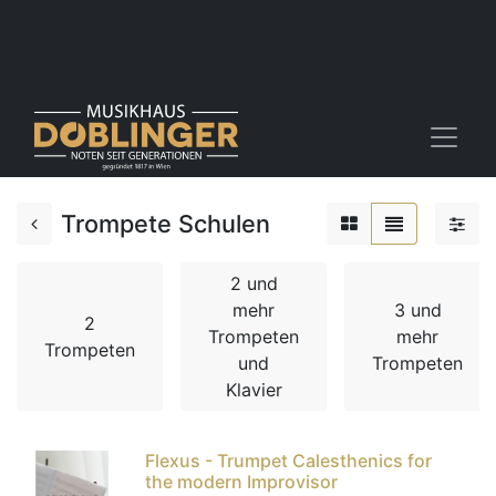
Trompete Schulen
2 und
mehr
3 und
2
Trompeten
mehr
Trompeten
und
Trompeten
Klavier
Flexus - Trumpet Calesthenics for
the modern Improvisor