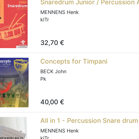
Snaredrum Junior / Percussion A
MENNENS Henk
klTr
32,70
€
Concepts for Timpani
BECK John
Pk
40,00
€
All in 1 - Percussion Snare dru
MENNENS Henk
klTr