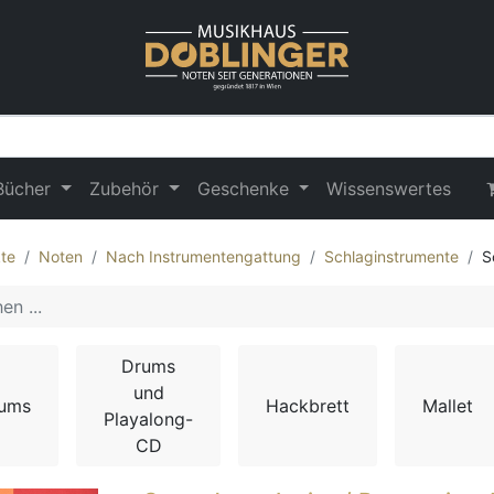
Bücher
Zubehör
Geschenke
Wissenswertes
te
Noten
Nach Instrumentengattung
Schlaginstrumente
S
Drums
und
ums
Hackbrett
Mallet
Playalong-
CD