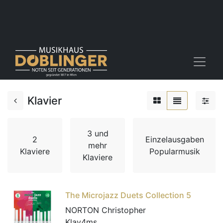
Klavier
3 und
2
Einzelausgaben
mehr
Klaviere
Popularmusik
Klaviere
The Microjazz Duets Collection 5
NORTON Christopher
Klav4ms