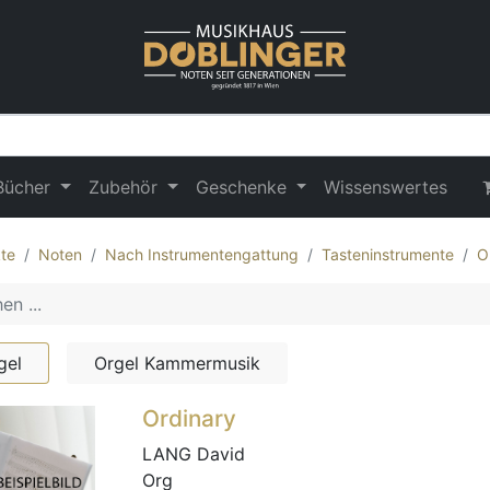
Bücher
Zubehör
Geschenke
Wissenswertes
te
Noten
Nach Instrumentengattung
Tasteninstrumente
O
gel
Orgel Kammermusik
Ordinary
LANG David
Org