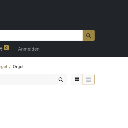
0
Anmelden
rgel
Orgel