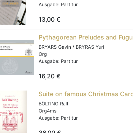
Ausgabe:
Partitur
13,00
€
Pythagorean Preludes and Fug
BRYARS Gavin / BRYRAS Yuri
Org
Ausgabe:
Partitur
16,20
€
Suite on famous Christmas Caro
BÖLTING Ralf
Org4ms
Ausgabe:
Partitur
36,00
€