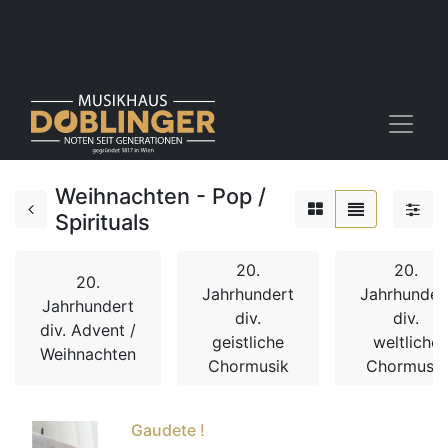
Weihnachten - Pop /
Spirituals
20.
20.
20.
Jahrhundert
Jahrhunder
Jahrhundert
div.
div.
div. Advent /
geistliche
weltliche
Weihnachten
Chormusik
Chormusik
Gaudete !