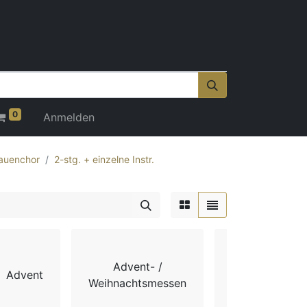
0
Anmelden
auenchor
2-stg. + einzelne Instr.
Advent- /
Advent
Chorbücher
Weihnachtsmessen