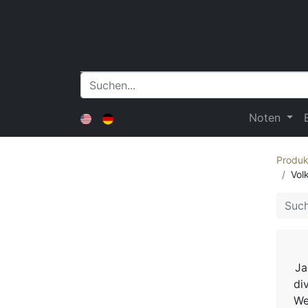
Noten
Produk
Vol
Ja
di
We