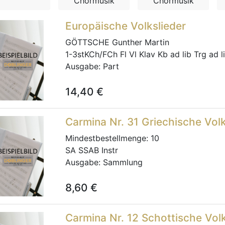
Chormusik
Chormusik
Europäische Volkslieder
GÖTTSCHE Gunther Martin
1-3stKCh/FCh Fl Vl Klav Kb ad lib Trg ad l
Ausgabe:
Part
14,40
€
Carmina Nr. 31 Griechische Volk
Mindestbestellmenge:
10
SA SSAB Instr
Ausgabe:
Sammlung
8,60
€
Carmina Nr. 12 Schottische Volk