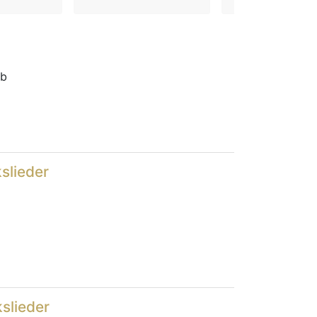
ib
slieder
slieder