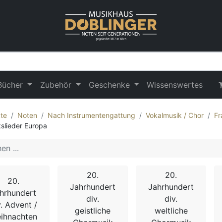
Bücher
Zubehör
Geschenke
Wissenswertes
te
Noten
Nach Instrumentengattung
Vokalmusik / Chor
Fr
kslieder Europa
20.
20.
20.
Jahrhundert
Jahrhundert
hrhundert
div.
div.
v. Advent /
geistliche
weltliche
ihnachten