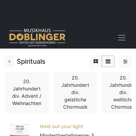
Spirituals
20.
20.
20.
Jahrhundert
Jahrhunder
Jahrhundert
div.
div.
div. Advent /
geistliche
weltliche
Weihnachten
Chormusik
Chormusik
Hold out your light
Mindestbestellmenge:
5