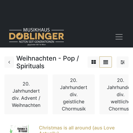
Weihnachten - Pop /
Spirituals
20.
20.
20.
Jahrhundert
Jahrhunder
Jahrhundert
div.
div.
div. Advent /
geistliche
weltliche
Weihnachten
Chormusik
Chormusik
Christmas is all around (aus Love