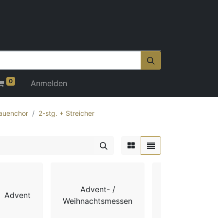
0
Anmelden
auenchor
2-stg. + Streicher
Advent- /
Advent
Chorbücher
Weihnachtsmessen