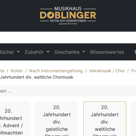
Bücher
Zubehör
Geschenke
Wissenswertes
te
Noten
Nach Instrumentengattung
Vokalmusik / Chor
Fr
 Jahrhundert div. weltliche Chormusik
20.
20.
20.
Jahrhundert
Jahrhundert
hrhundert
div.
div.
v. Advent /
geistliche
weltliche
ihnachten