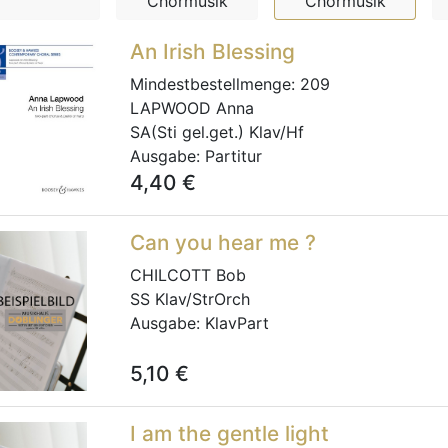
Chormusik
Chormusik
An Irish Blessing
Mindestbestellmenge:
209
LAPWOOD Anna
SA(Sti gel.get.) Klav/Hf
Ausgabe:
Partitur
4,40
€
Can you hear me ?
CHILCOTT Bob
SS Klav/StrOrch
Ausgabe:
KlavPart
5,10
€
I am the gentle light