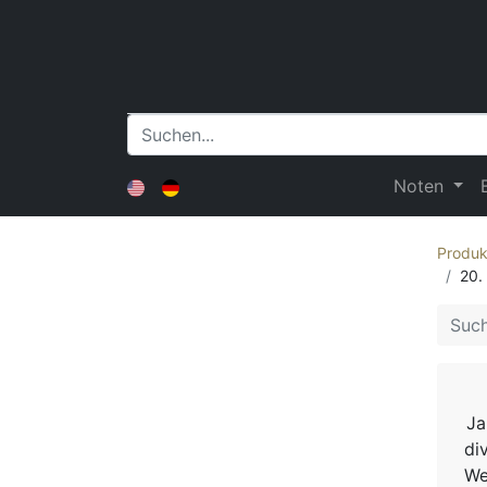
Noten
Produk
20.
Ja
di
We