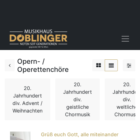
Opern- /
Operettenchöre
20.
20.
20.
Jahrhundert
Jahrhunder
Jahrhundert
div.
div.
div. Advent /
geistliche
weltliche
Weihnachten
Chormusik
Chormusik
Grüß euch Gott, alle miteinander