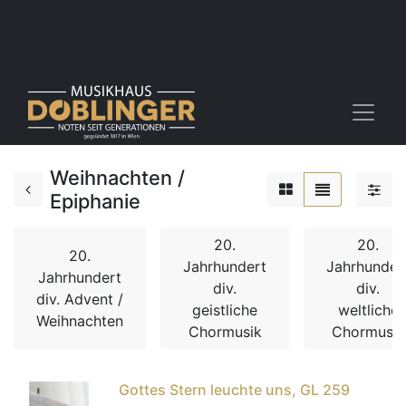
Weihnachten /
Epiphanie
20.
20.
20.
Jahrhundert
Jahrhunder
Jahrhundert
div.
div.
div. Advent /
geistliche
weltliche
Weihnachten
Chormusik
Chormusik
Gottes Stern leuchte uns, GL 259