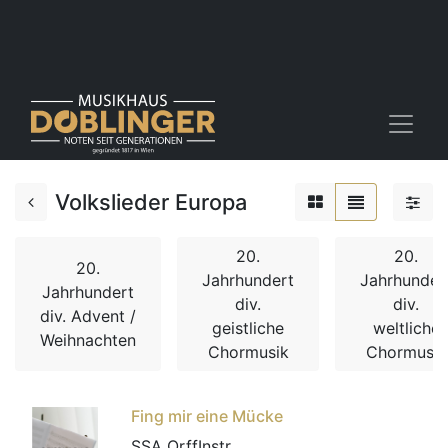
Volkslieder Europa
20.
20.
20.
Jahrhundert
Jahrhunder
Jahrhundert
div.
div.
div. Advent /
geistliche
weltliche
Weihnachten
Chormusik
Chormusik
Fing mir eine Mücke
SSA OrffInstr