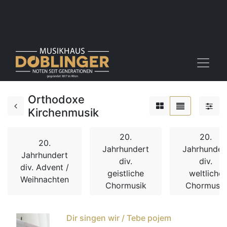
Orthodoxe
Kirchenmusik
20.
20.
20.
Jahrhundert
Jahrhunder
Jahrhundert
div.
div.
div. Advent /
geistliche
weltliche
Weihnachten
Chormusik
Chormusik
Dir singen wir / Tebe pojem