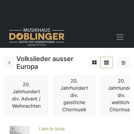
Volkslieder ausser
Europa
20.
20.
20.
Jahrhundert
Jahrhunder
Jahrhundert
div.
div.
div. Advent /
geistliche
weltliche
Weihnachten
Chormusik
Chormusik
I am in love