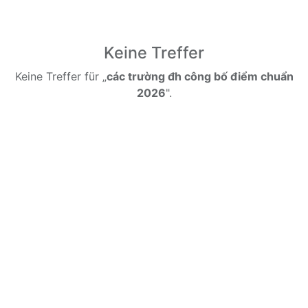
Keine Treffer
Keine Treffer für „
các trường đh công bố điểm chuẩn
2026
".