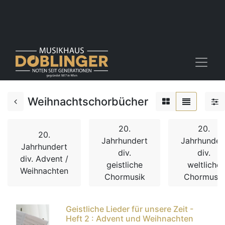
Weihnachtschorbücher
20.
20.
20.
Jahrhundert
Jahrhunder
Jahrhundert
div.
div.
div. Advent /
geistliche
weltliche
Weihnachten
Chormusik
Chormusik
Geistliche Lieder für unsere Zeit -
Heft 2 : Advent und Weihnachten