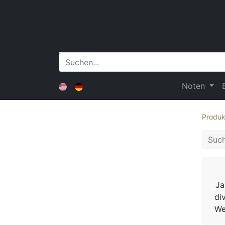
Noten
Produk
Ja
di
We