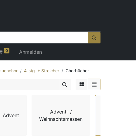
0
Anmelden
auenchor
4-stg. + Streicher
Chorbücher
Advent- /
Advent
Chorbücher
Weihnachtsmessen