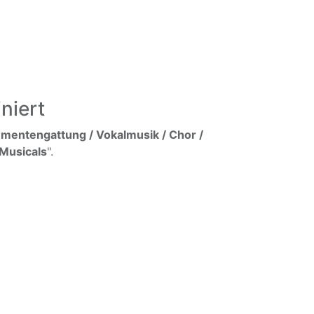
niert
umentengattung / Vokalmusik / Chor /
 Musicals
".