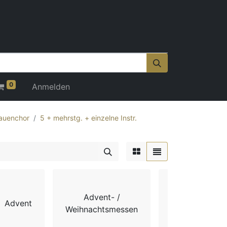
0
Anmelden
auenchor
5 + mehrstg. + einzelne Instr.
Advent- /
Advent
Chorbücher
Weihnachtsmessen