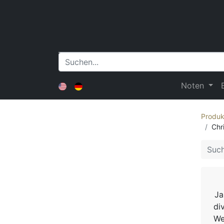
Noten
Produk
Chri
Ja
di
We