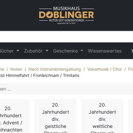
Bücher
Zubehör
Geschenke
Wissenswertes
te
Noten
Nach Instrumentengattung
Vokalmusik / Chor
Fr
sti Himmelfahrt / Fronleichnam / Trinitatis
20.
20.
20.
Jahrhundert
Jahrhundert
hrhundert
div.
div.
v. Advent /
geistliche
weltliche
ihnachten