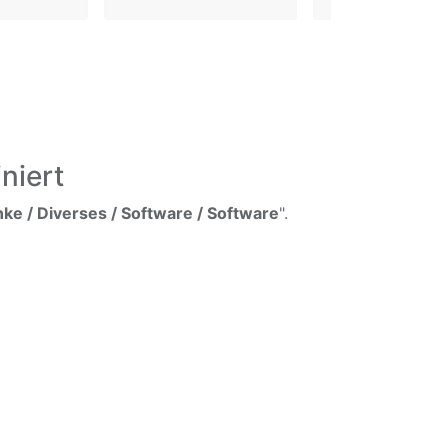
niert
e / Diverses / Software / Software
".