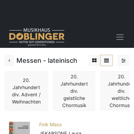
Messen - lateinisch
20.
20.
20.
Jahrhundert
Jahrhunder
Jahrhundert
div.
div.
div. Advent /
geistliche
weltliche
Weihnachten
Chormusik
Chormusik
Folk Mass
JEKABSONE Laura