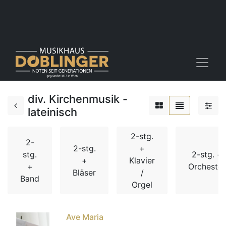
div. Kirchenmusik -
lateinisch
2-stg.
2-
2-stg.
+
stg.
2-stg. +
+
Klavier
+
Orchester
Bläser
/
Band
Orgel
Ave Maria