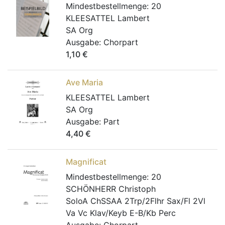
Mindestbestellmenge:
20
KLEESATTEL Lambert
SA Org
Ausgabe:
Chorpart
1,10
€
Ave Maria
KLEESATTEL Lambert
SA Org
Ausgabe:
Part
4,40
€
Magnificat
Mindestbestellmenge:
20
SCHÖNHERR Christoph
SoloA ChSSAA 2Trp/2Flhr Sax/Fl 2Vl
Va Vc Klav/Keyb E-B/Kb Perc