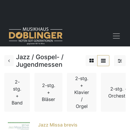
Jazz / Gospel- /
Jugendmessen
2-stg.
2-
2-stg.
+
stg.
2-stg. +
+
Klavier
+
Orchester
Bläser
/
Band
Orgel
Jazz Missa brevis