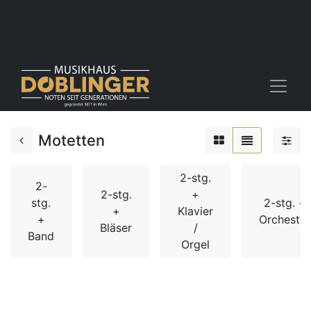
Motetten
2-stg.
2-
2-stg.
+
stg.
2-stg. +
+
Klavier
+
Orchester
Bläser
/
Band
Orgel