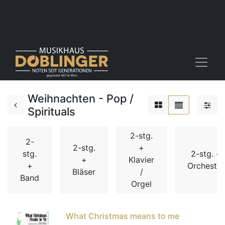
Weihnachten - Pop /
Spirituals
2-stg.
2-
2-stg.
+
stg.
2-stg. +
+
Klavier
+
Orchester
Bläser
/
Band
Orgel
What Christmas means to me