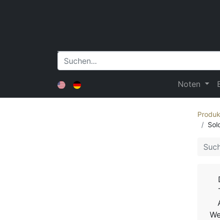
Noten
Produk
Sol
We