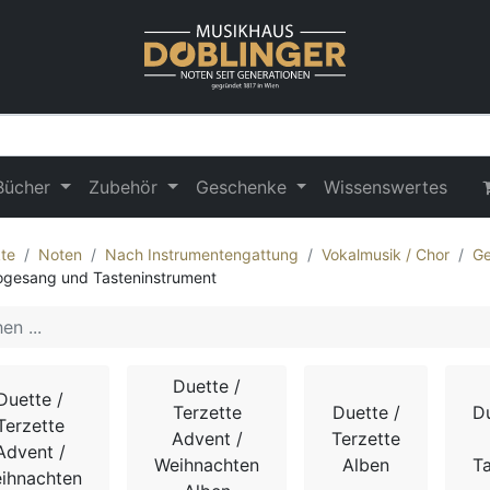
Bücher
Zubehör
Geschenke
Wissenswertes
te
Noten
Nach Instrumentengattung
Vokalmusik / Chor
Ge
ogesang und Tasteninstrument
Duette /
Duette /
Terzette
Duette /
Du
Terzette
Advent /
Terzette
Advent /
Weihnachten
Alben
T
ihnachten