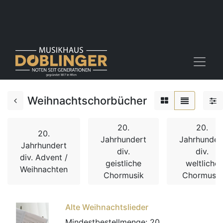
Weihnachtschorbücher
20.
20.
20.
Jahrhundert
Jahrhunder
Jahrhundert
div.
div.
div. Advent /
geistliche
weltliche
Weihnachten
Chormusik
Chormusik
Alte Weihnachtslieder
Mindestbestellmenge:
20