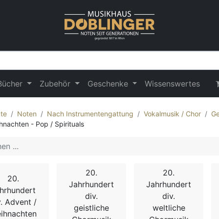
Bücher
Zubehör
Geschenke
Wissenswertes
te
Noten
Nach Instrumentengattung
Vokalmusik / Chor
Ge
hnachten - Pop / Spirituals
20.
20.
20.
Jahrhundert
Jahrhundert
hrhundert
div.
div.
v. Advent /
geistliche
weltliche
ihnachten