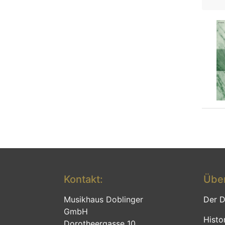
Kontakt:
Über
Musikhaus Doblinger
Der D
GmbH
Histo
Dorotheergasse 10