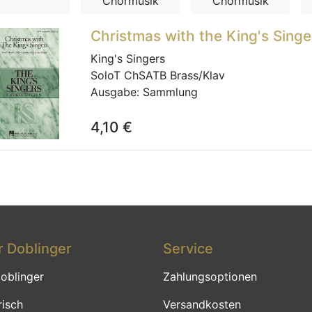
Chormusik
Chormusik
Christmas with the King's Singe
King's Singers
SoloT ChSATB Brass/Klav
Ausgabe:
Sammlung
4,10
€
 Doblinger
Service
oblinger
Zahlungsoptionen
risch
Versandkosten