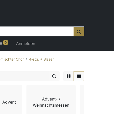
0
Anmelden
mischter Chor
4-stg. + Bläser
Advent- /
Advent
Chorbücher
Weihnachtsmessen