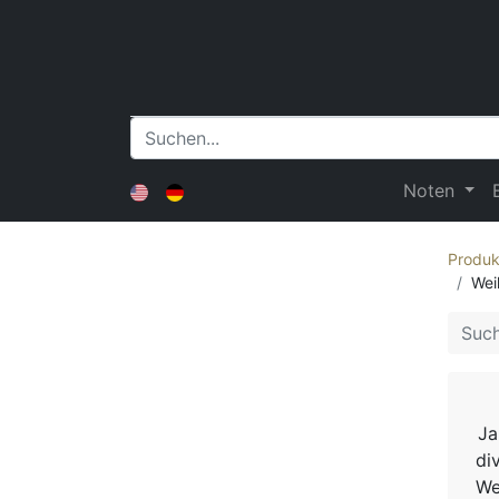
Noten
Produk
Wei
Ja
di
We