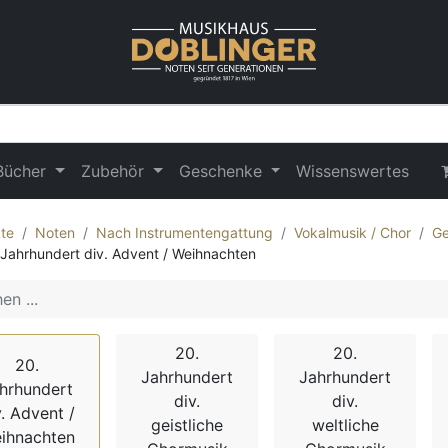
Bücher
Zubehör
Geschenke
Wissenswertes
te
Noten
Nach Instrumentengattung
Vokalmusik / Chor
Ge
 Jahrhundert div. Advent / Weihnachten
20.
20.
20.
Jahrhundert
Jahrhundert
hrhundert
div.
div.
v. Advent /
geistliche
weltliche
ihnachten