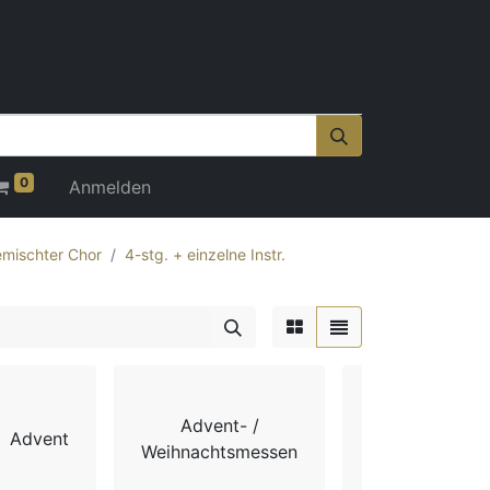
0
Anmelden
mischter Chor
4-stg. + einzelne Instr.
Advent- /
Advent
Chorbücher
Weihnachtsmessen