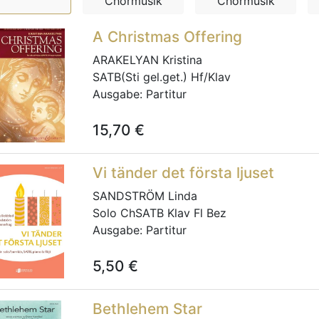
Chormusik
Chormusik
A Christmas Offering
ARAKELYAN Kristina
SATB(Sti gel.get.) Hf/Klav
Ausgabe:
Partitur
15,70
€
Vi tänder det första ljuset
SANDSTRÖM Linda
Solo ChSATB Klav Fl Bez
Ausgabe:
Partitur
5,50
€
Bethlehem Star