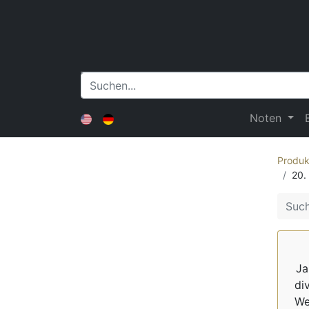
Noten
Produk
20.
Ja
di
We