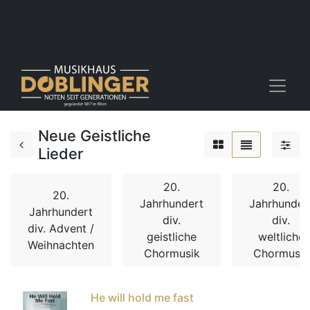
Neue Geistliche
Lieder
20.
20.
20.
Jahrhundert
Jahrhunder
Jahrhundert
div.
div.
div. Advent /
geistliche
weltliche
Weihnachten
Chormusik
Chormusik
He will hold me fast