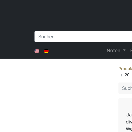
Noten
Produk
20.
Ja
di
We