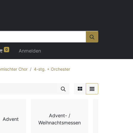
0
Anmelden
mischter Chor
4-stg. + Orchester
Advent- /
Advent
Chorbücher
Weihnachtsmessen