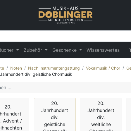
Bücher
Zubehör
Geschenke
Wissenswertes
te
Noten
Nach Instrumentengattung
Vokalmusik / Chor
Ge
 Jahrhundert div. geistliche Chormusik
20.
20.
20.
Jahrhundert
Jahrhundert
hrhundert
div.
div.
v. Advent /
geistliche
weltliche
ihnachten