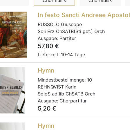
Chormusik
Chormusik
In festo Sancti Andreae Apostol
RUSSOLO Giuseppe
Soli Erz ChSATB(Sti get.) Orch
Ausgabe:
Partitur
57,80
€
Lieferzeit: 10-14 Tage
Hymn
Mindestbestellmenge:
10
REHNQVIST Karin
SoloS ad lib ChSATB Orch
Ausgabe:
Chorpartitur
5,20
€
Hymn