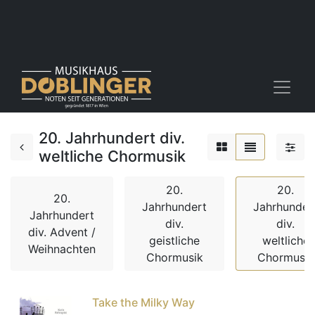
20. Jahrhundert div.
weltliche Chormusik
20.
20.
20.
Jahrhundert
Jahrhunder
Jahrhundert
div.
div.
div. Advent /
geistliche
weltliche
Weihnachten
Chormusik
Chormusik
Take the Milky Way