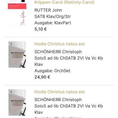
Krippen-Carol (Nativity Carol)
RUTTER John
SATB Klav/Org/Str
Ausgabe:
KlavPart
5,10
€
Hodie Christus natus est
SCHÖNHERR Christoph
SoloS ad lib ChSATB 2Vl Va Vc Kb
Klav
Ausgabe:
OrchSet
24,90
€
Hodie Christus natus est
SCHÖNHERR Christoph
SoloS ad lib ChSATB 2Vl Va Vc Kb
Klav