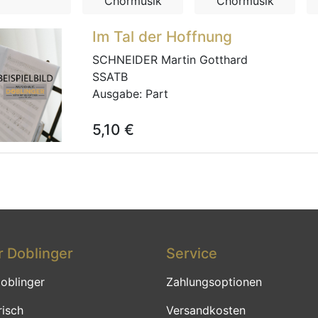
Chormusik
Chormusik
Im Tal der Hoffnung
SCHNEIDER Martin Gotthard
SSATB
Ausgabe:
Part
5,10
€
 Doblinger
Service
oblinger
Zahlungsoptionen
risch
Versandkosten