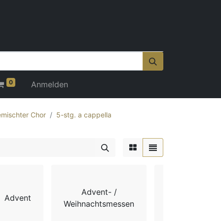
0
Anmelden
mischter Chor
5-stg. a cappella
Advent- /
Advent
Chorbücher
Weihnachtsmessen