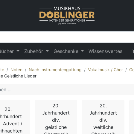
Bücher
Zubehör
Geschenke
Wissenswertes
te
Noten
Nach Instrumentengattung
Vokalmusik / Chor
Ge
e Geistliche Lieder
20.
20.
20.
Jahrhundert
Jahrhundert
hrhundert
div.
div.
v. Advent /
geistliche
weltliche
ihnachten