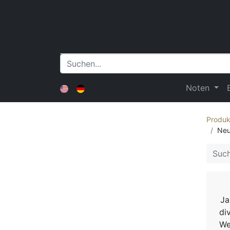
Noten
Produk
Neu
Ja
di
We