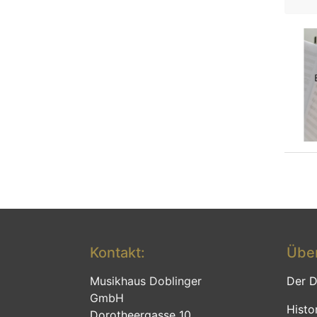
Kontakt:
Über
Musikhaus Doblinger
Der D
GmbH
Histo
Dorotheergasse 10