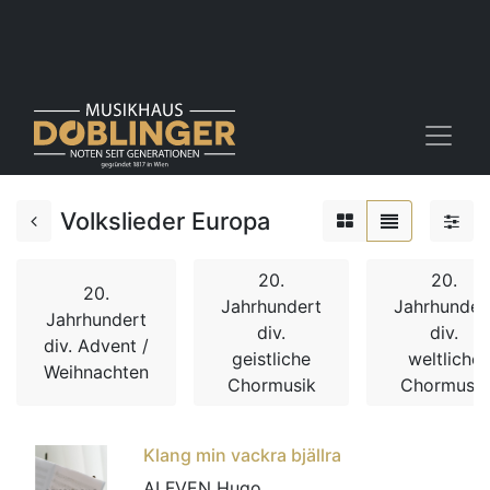
Volkslieder Europa
20.
20.
20.
Jahrhundert
Jahrhunder
Jahrhundert
div.
div.
div. Advent /
geistliche
weltliche
Weihnachten
Chormusik
Chormusik
Klang min vackra bjällra
ALFVEN Hugo