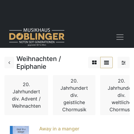
Weihnachten /
Epiphanie
20.
20.
20.
Jahrhundert
Jahrhunder
Jahrhundert
div.
div.
div. Advent /
geistliche
weltliche
Weihnachten
Chormusik
Chormusik
Away in a manger