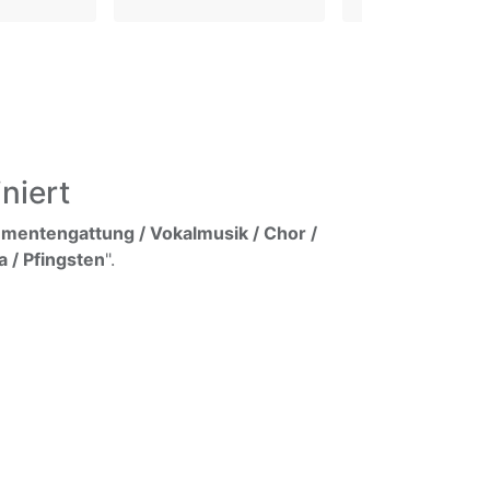
niert
umentengattung / Vokalmusik / Chor /
a / Pfingsten
".