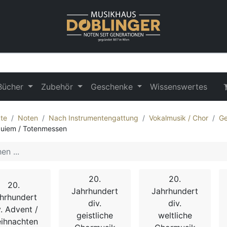
Bücher
Zubehör
Geschenke
Wissenswertes
te
Noten
Nach Instrumentengattung
Vokalmusik / Chor
Ge
uiem / Totenmessen
20.
20.
20.
Jahrhundert
Jahrhundert
hrhundert
div.
div.
v. Advent /
geistliche
weltliche
ihnachten