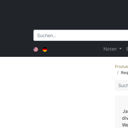
Noten
Produk
Req
Ja
di
We