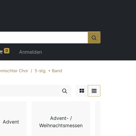
0
Anmelden
mischter Chor
5-stg. + Band
Advent- /
Advent
Chorbücher
Weihnachtsmessen